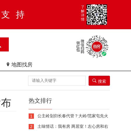
了
解
大支持
详
情
地图找房


搜索
发布
热文排行
公主岭划归长春代管？大岭/范家屯先火
1
了
土味情话：我有房 两居室！左心房和右
2