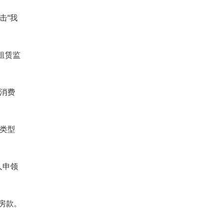
击“我
租赁监
房消费
券类型
人申领
房款。