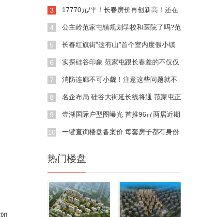
心房
17770元/平！长春房价再创新高！还在
3
四环外！
公主岭范家屯镇规划学校和医院了吗?范
4
家屯规划详情
长春红旗街"这有山”首个室内度假小镇
5
将开放
实探硅谷印象 范家屯跟长春差的不仅仅
6
是价格
消防连廊不可小觑！注意这些问题就不
7
会影响居住
名企布局 硅谷大街延长线将通 范家屯正
8
悄然崛起
壹湖国际户型图曝光 首推96㎡两居近期
9
开盘
一键查询楼盘备案价 每套房子都有身份
10
证
热门楼盘
布如