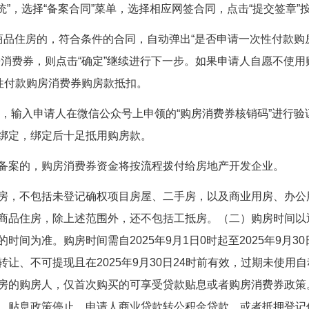
”，选择“备案合同”菜单，选择相应网签合同，点击“提交签章”
商品住房的，符合条件的合同，自动弹出“是否申请一次性付款购
消费券，则点击“确定”继续进行下一步。如果申请人自愿不使用
性付款购房消费券购房款抵扣。
窗口，输入申请人在微信公众号上申领的“购房消费券核销码”进行验
绑定，绑定后十足抵用购房款。
备案的，购房消费券资金将按流程拨付给房地产开发企业。
房，不包括未登记确权项目房屋、二手房，以及商业用房、办公
商品住房，除上述范围外，还不包括工抵房。（二）购房时间以
为准。购房时间需自2025年9月1日0时起至2025年9月30
让、不可提现且在2025年9月30日24时前有效，过期未使用自
房的购房人，仅首次购买的可享受贷款贴息或者购房消费券政策
，贴息政策停止。申请人商业贷款转公积金贷款，或者抵押登记