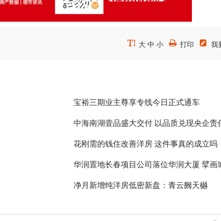



大
中
小
打印
我
宝裕三期业主尊享专线今日正式通车
中海南湖壹品盛大交付 以品质兑现央企责
花刚需的钱住改善洋房 这件事真的成立吗
华润置地长春项目公司落位华润大厦 擘画
务新蓝图
净月新增纯洋房低密新盘：青云阙天樾