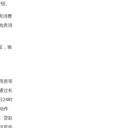
按钮。
房消费
购房消
证，验
用房等
通过长
日24时
动作
。贷款
信息中