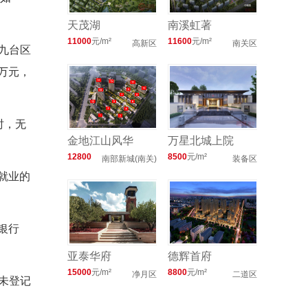
天茂湖
南溪虹著
11000
元/m²
11600
元/m²
高新区
南关区
、九台区
万元，
时，无
金地江山风华
万星北城上院
12800
8500
元/m²
南部新城(南关)
装备区
元/m²
就业的
银行
亚泰华府
德辉首府
15000
元/m²
8800
元/m²
净月区
二道区
含未登记