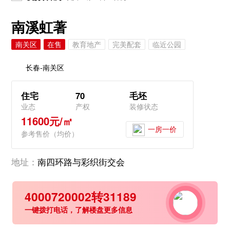
南溪虹著
南关区
在售
教育地产
完美配套
临近公园
长春-南关区
住宅
70
毛坯
业态
产权
装修状态
11600元/㎡
一房一价
参考售价（均价）
地址：
南四环路与彩织街交会
4000720002转31189
一键拨打电话，了解楼盘更多信息