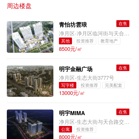
周边楼盘
在售
青怡坊雲琅
净月区-净月区临河街与天合路交会
其他
投资推荐
教育地产
8500元/㎡
地铁沿线
在售
明宇金融广场
净月区-生态大街3777号
写字楼
投资推荐
完美配套
13000元/㎡
在售
明宇MIMA
净月区-生态大街与天合路交会处（麦德龙北侧）
公寓
投资推荐
8000元/㎡