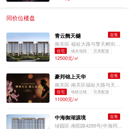
同价位楼盘
在售
青云阙天樾
南关区-福祉大路与擎天树街交会
住宅
城央地段
完美配套
12500元/㎡
大牌品质
临近公园
一楼花园
顶层露台
在售
豪邦锦上天华
南关区-南关区福祉大路与天工路交会
住宅
地铁沿线
完美配套
11000元/㎡
大牌品质
高性价比
临近公园
在售
中海御湖源境
绿园区-南阳路4295号(中海同心湖境东侧)