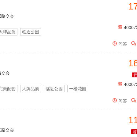
1
居路交会

40007
大牌品质
临近公园


问答
1
街交会

40007
完美配套
大牌品质
临近公园
一楼花园


问答
1
工路交会
超