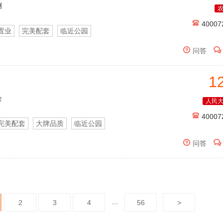
侧

40007
置业
完美配套
临近公园


问答
1
会
人民

40007
完美配套
大牌品质
临近公园


问答
...
2
3
4
56
>