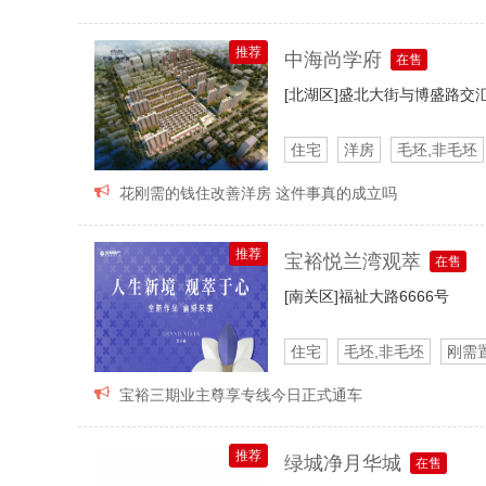
推荐
中海尚学府
在售
[北湖区]
盛北大街与博盛路交
住宅
洋房
毛坯,非毛坯
全屋装修
临近公园

花刚需的钱住改善洋房 这件事真的成立吗
推荐
宝裕悦兰湾观萃
在售
[南关区]
福祉大路6666号
住宅
毛坯,非毛坯
刚需
临近公园
一楼花园

宝裕三期业主尊享专线今日正式通车
推荐
绿城净月华城
在售