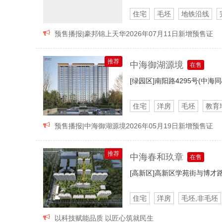
住宅
毛坯
地铁沿线

预售播报|豪邦锦上天华2026年07月11日新增预售证
推荐
中海御湖源境
在售
[绿园区]
南阳路4295号(中海
住宅
洋房
毛坯
教育
临近公园
一楼花园
顶

预售播报|中海御湖源境2026年05月19日新增预售证
推荐
中海春和玖章
在售
[高新区]
高新区学苑街与博才
住宅
洋房
毛坯,非毛坯
临近公园
一楼花园

以科技赋能品质 以匠心筑就民生