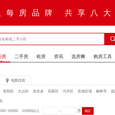
入每房品牌 共享八
新房
二手房
租房
资讯
选房狮
购房工具


地图找房
双阳区
九台区
农安县
高新区
汽开区
其他区域
榆树市
德
屯
000~15000
15000以上
-
万