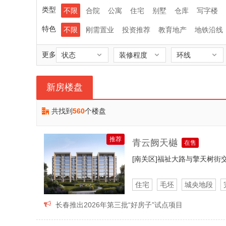
类型
不限
合院
公寓
住宅
别墅
仓库
写字楼
特色
不限
刚需置业
投资推荐
教育地产
地铁沿线
更多
状态
装修程度
环线



新房楼盘
共找到
560
个楼盘

推荐
青云阙天樾
在售
[南关区]
福祉大路与擎天树街
住宅
毛坯
城央地段
顶层露台

长春推出2026年第三批“好房子”试点项目