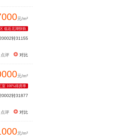
7000
元/m²
区 临近北湖快轨
20002转31155

点评
对比
0000
元/m²
三室 100%得房率
20002转31877

点评
对比
1000
元/m²