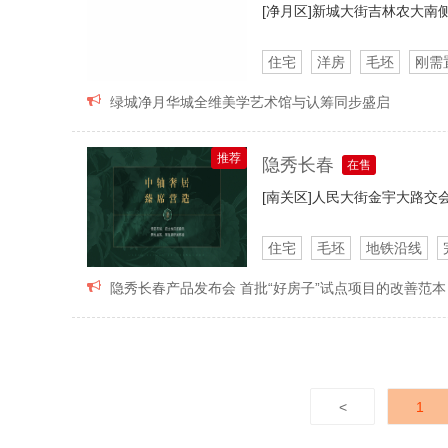
[净月区]
新城大街吉林农大南
住宅
洋房
毛坯
刚需

绿城净月华城全维美学艺术馆与认筹同步盛启
推荐
隐秀长春
在售
[南关区]
人民大街金宇大路交
住宅
毛坯
地铁沿线

隐秀长春产品发布会 首批“好房子”试点项目的改善范本
<
1