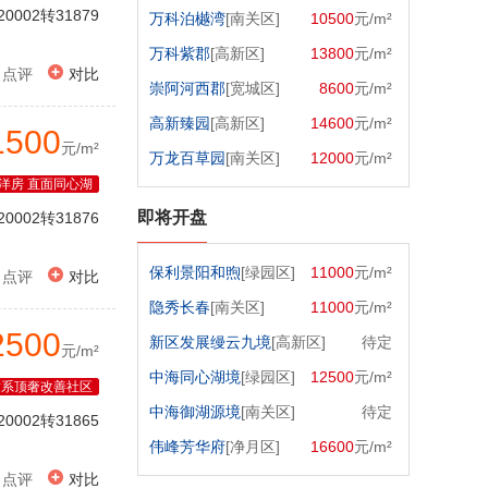
20002转31879
万科泊樾湾
[南关区]
10500
元/m²
万科紫郡
[高新区]
13800
元/m²

点评
对比
崇阿河西郡
[宽城区]
8600
元/m²
高新臻园
[高新区]
14600
元/m²
1500
元/m²
万龙百草园
[南关区]
12000
元/m²
洋房 直面同心湖
即将开盘
20002转31876
保利景阳和煦
[绿园区]
11000
元/m²

点评
对比
隐秀长春
[南关区]
11000
元/m²
2500
新区发展缦云九境
[高新区]
待定
元/m²
中海同心湖境
[绿园区]
12500
元/m²
章系顶奢改善社区
中海御湖源境
[南关区]
待定
20002转31865
伟峰芳华府
[净月区]
16600
元/m²

点评
对比