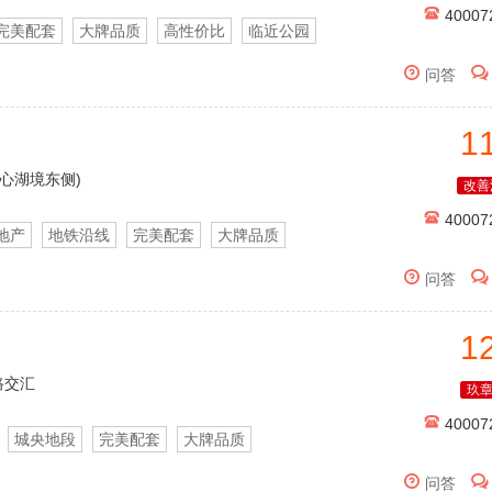

40007
完美配套
大牌品质
高性价比
临近公园


问答
1
同心湖境东侧)
改善

40007
地产
地铁沿线
完美配套
大牌品质
层露台


问答
1
路交汇
玖

40007
城央地段
完美配套
大牌品质


问答