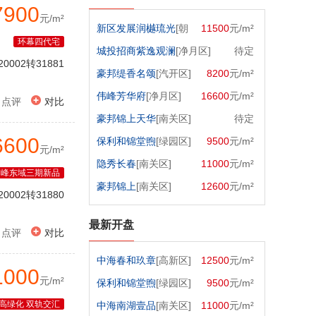
7900
元/m²
新区发展润樾琉光
[朝
11500
元/m²
环幕四代宅
阳区]
城投招商紫逸观澜
[净月区]
待定
20002转31881
豪邦缇香名颂
[汽开区]
8200
元/m²
伟峰芳华府
[净月区]
16600
元/m²

点评
对比
豪邦锦上天华
[南关区]
待定
6600
保利和锦堂煦
[绿园区]
9500
元/m²
元/m²
隐秀长春
[南关区]
11000
元/m²
伟峰东域三期新品
豪邦锦上
[南关区]
12600
元/m²
20002转31880
最新开盘

点评
对比
中海春和玖章
[高新区]
12500
元/m²
1000
元/m²
保利和锦堂煦
[绿园区]
9500
元/m²
高绿化 双轨交汇
中海南湖壹品
[南关区]
11000
元/m²