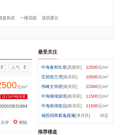
清盘热卖
一楼花园
顶层露台
最受关注


中海春和玖章
[高新区]
12500
元/m²
人气


宝裕悦兰湾
[南关区]
10500
元/m²
2500
伟峰文华府
[南关区]
22000
元/m²
元/m²
中海御湖源境
[南关区]
11500
元/m²
仅154户纯洋房
中海南湖壹品
[南关区]
11500
元/m²
20002转31884
城投招商紫逸观澜
[净月区]
待定

点评
对比
推荐楼盘