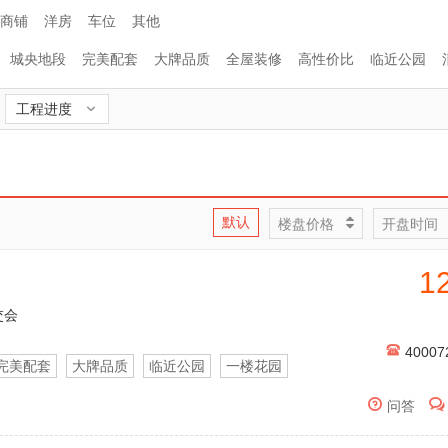
商铺
洋房
车位
其他
城央地段
完美配套
大牌品质
全屋装修
高性价比
临近公园
工程进度


默认
楼盘价格
开盘时间

1
交会

40007
完美配套
大牌品质
临近公园
一楼花园


问答