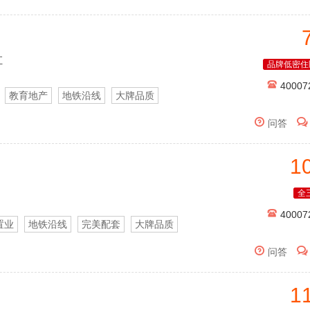
汇
品牌低密住

40007
教育地产
地铁沿线
大牌品质


问答
1
全

40007
置业
地铁沿线
完美配套
大牌品质


问答
1