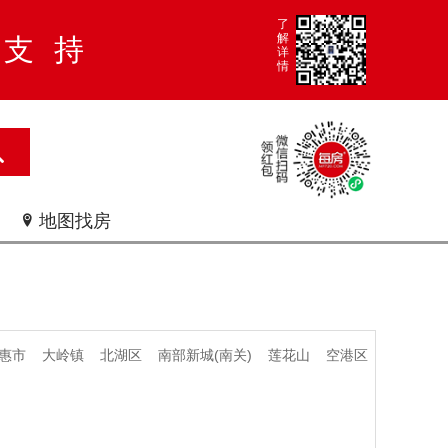
了
解
大支持
详
情
地图找房

惠市
大岭镇
北湖区
南部新城(南关)
莲花山
空港区