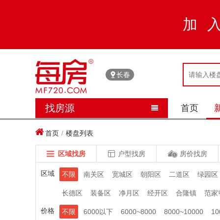
加
长春
找房源
首页


首页
/
楼盘列表


区域找房

户型找房
房价找房
区域
不限
南关区
宽城区
朝阳区
二道区
绿园区
长德区
装备区
净月区
经开区
合隆镇
范家
价格
不限
6000以下
6000~8000
8000~10000
10