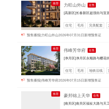
推荐
力旺山外山
在售
[高新区]
长春新区超强街与宜
住宅
毛坯
完美配套

预售播报|力旺山外山2026年07月31日新增预售证
推荐
伟峰芳华府
在售
[净月区]
净月区永顺路与樱花
住宅
毛坯
地铁沿线

预售播报|伟峰芳华府2026年07月15日新增预售证
推荐
豪邦锦上天华
在售
[南关区]
南关区福祉大路与天