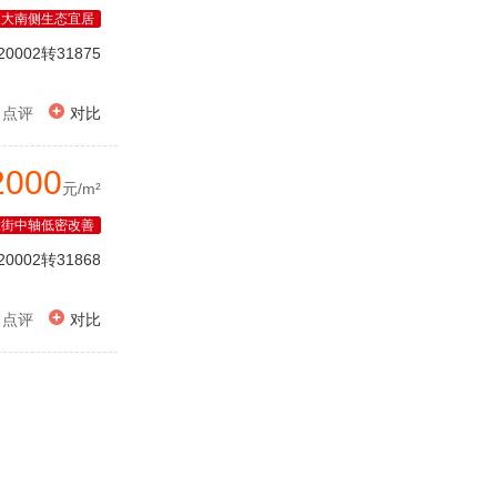
农大南侧生态宜居
20002转31875

点评
对比
2000
元/m²
大街中轴低密改善
20002转31868

点评
对比