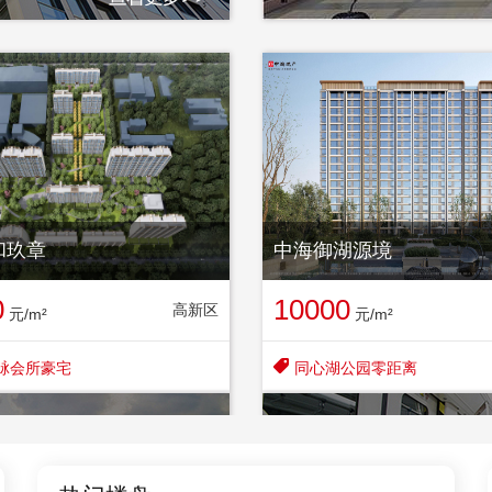
和玖章
中海御湖源境
0
10000
高新区
元/m²
元/m²

脉会所豪宅
同心湖公园零距离