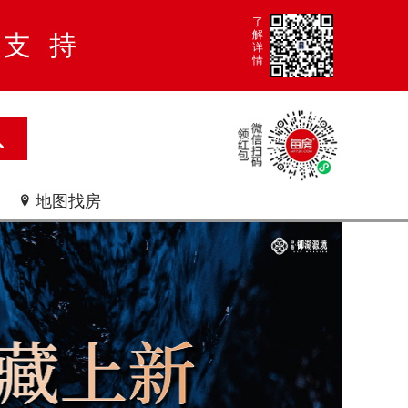
了
解
大支持
详
情
地图找房
