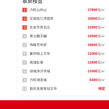
最新楼盘
力旺山外山
17900
元/㎡
1
宝裕悦兰湾观萃
10000
元/㎡
2
长发芳草启元
12000
元/㎡
3
青云阙天樾
12500
元/㎡
4
伟峰芳华府
16600
元/㎡
5
豪邦锦上天华
11000
元/㎡
6
南溪虹著
11600
元/㎡
7
宝裕悦兰湾福祉源
新区发
绿城净月华城
11000
元/㎡
8
9500
1150
南关区
力旺湖语城
元/m²
6300
元/㎡
9
新区发展誉冠文华
待定
10


一河三公园 赠送面积
华润物