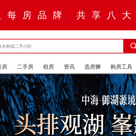
入每房品牌 共享八
新房
二手房
租房
资讯
选房狮
购房工具