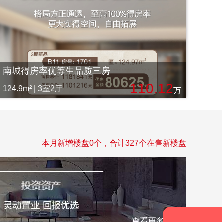
南城得房率优等生品质三房
110.12
124.9m² | 3室2厅
万
本月新增楼盘0个，合计327个在售新楼盘