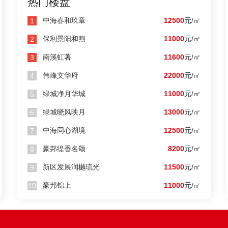
热门楼盘
中海春和玖章
12500
元/㎡
1
保利景阳和煦
11000
元/㎡
2
南溪虹著
11600
元/㎡
3
伟峰文华府
22000
元/㎡
4
绿城净月华城
11000
元/㎡
5
绿城晓风映月
13000
元/㎡
6
中海同心湖境
12500
元/㎡
7
展润樾琉光
城投招商紫逸观澜
豪邦缇香名颂
8200
元/㎡
8
0
14000
朝阳区
元/m²
新区发展润樾琉光
元/m²
11500
元/㎡
9
豪邦锦上
11000
元/㎡
10

业 近欧亚卖场
纯粹四代宅