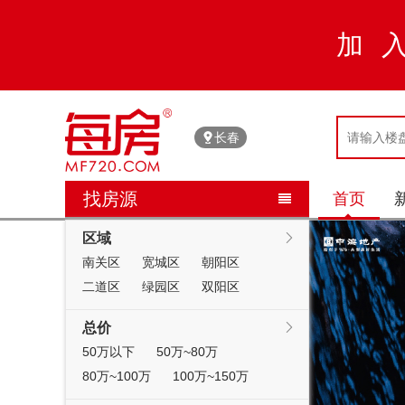
加
长春
找房源
首页


区域

南关区
宽城区
朝阳区
二道区
绿园区
双阳区
总价

50万以下
50万~80万
80万~100万
100万~150万