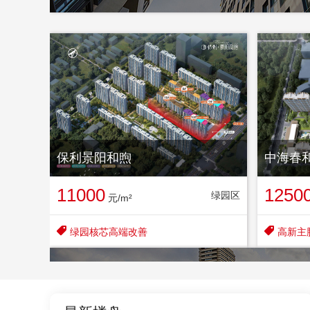
保利景阳和煦
中海春
11000
1250
绿园区
元/m²


绿园核芯高端改善
高新主