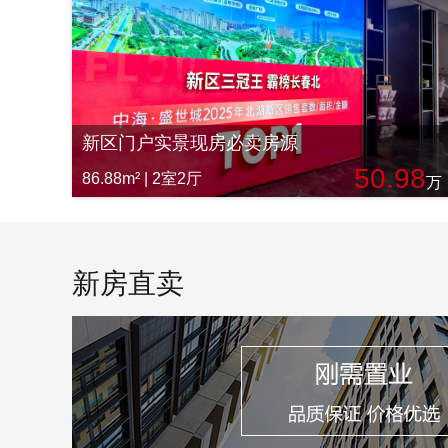
新区门户实景现房必卖房源
50.98
86.88m² | 2室2厅
万
新房直卖