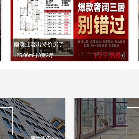
南溪虹著出特价房了
127.88
125.06m² | 3室2厅
万