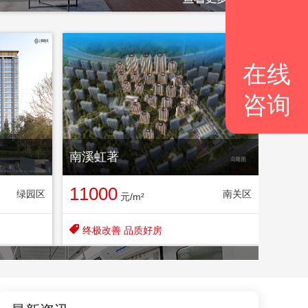
在线
咨询
南溪虹著
11000
绿园区
南关区
元/m²

终极改善 品质好房