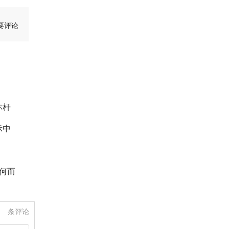
要评论
标杆
示中
何而
条评论