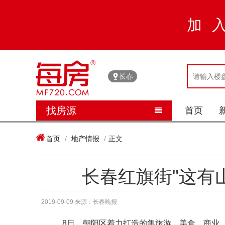
加
长春
找房源
首页


首页
/
地产情报
/
正文
长春红旗街"这有
2019-09-09 来源：长春晚报
8日，朝阳区着力打造的集旅游、美食、商业、