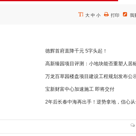



大
中
小
打印
我
德辉首府直降千元 5字头起！
高新臻园项目评测：小地块能否重塑人居
万龙百草园楼盘项目建设工程规划发布公
宝新财富中心加速施工 即将交付
2年后长春中海再出手！逆势拿地，信心从
来？
