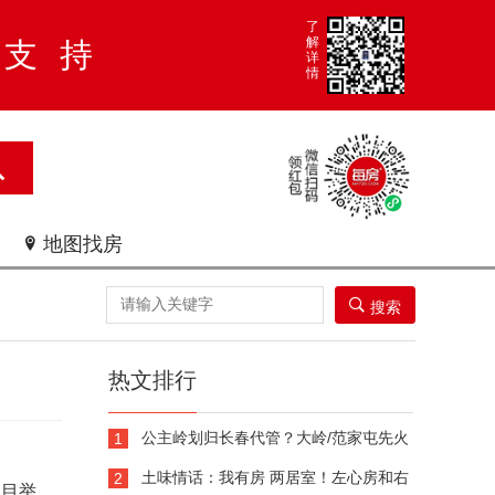
了
解
大支持
详
情
地图找房


搜索
热文排行
公主岭划归长春代管？大岭/范家屯先火
1
了
土味情话：我有房 两居室！左心房和右
2
项目举