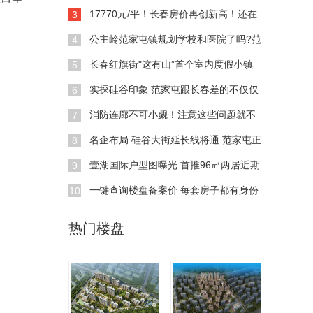
心房
17770元/平！长春房价再创新高！还在
3
四环外！
公主岭范家屯镇规划学校和医院了吗?范
4
家屯规划详情
长春红旗街"这有山”首个室内度假小镇
5
将开放
实探硅谷印象 范家屯跟长春差的不仅仅
6
是价格
消防连廊不可小觑！注意这些问题就不
7
会影响居住
名企布局 硅谷大街延长线将通 范家屯正
8
悄然崛起
壹湖国际户型图曝光 首推96㎡两居近期
9
开盘
一键查询楼盘备案价 每套房子都有身份
10
证
热门楼盘