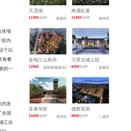
天茂湖
南溪虹著
11000
元/m²
11600
元/m²
高新区
南关区
合体项
个室内
这个以
美食餐
金地江山风华
万星北城上院
12800
8500
元/m²
南部新城(南关)
装备区
者的一
元/m²
市的发
亚泰华府
德辉首府
了全国
15000
元/m²
8800
元/m²
净月区
二道区
璃工坊