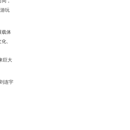
时间，
在游玩
。
展载体
文化、
来巨大
 刘连宇