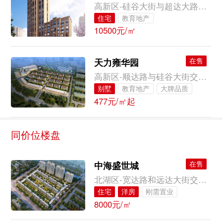
高新区-硅谷大街与超达大路交会南行800米（高新益田喜来登南侧）
住宅
教育地产
10500元/㎡
在售
天力雍华园
高新区-顺达路与硅谷大街交汇，顺达路东行200米
别墅
教育地产
大牌品质
477元/㎡起
同价位楼盘
在售
中海盛世城
北湖区-宽达路和远达大街交会处东行300米
住宅
洋房
刚需置业
8000元/㎡
教育地产
城央地段
完美配套
高性价比