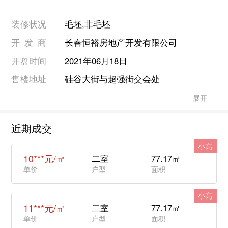
2022年12月31日
装修状况
毛坯,非毛坯
开发商
长春恒裕房地产开发有限公司
开盘时间
2021年06月18日
售楼地址
硅谷大街与超强街交会处
展开
近期成交
小高
10***元/㎡
二室
77.17㎡
单价
户型
面积
小高
11***元/㎡
二室
77.17㎡
单价
户型
面积