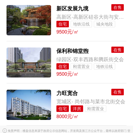
在售
新区发展九境
高新区-高新区硅谷大街与安新路交会
住宅
地铁沿线
城央地段
9500元/㎡
完美配套
大牌品质
临近公园
一楼花园
在售
保利和锦堂煦
绿园区-双丰西路和腾跃街交会
住宅
刚需置业
地铁沿线
9500元/㎡
完美配套
大牌品质
在售
力旺宽合
宽城区- 尚邻路与菜市北街交会
住宅
洋房
刚需置业
8000元/㎡
城央地段
完美配套
临近公园
一楼花园
i
免责声明：楼盘信息来源于政府公示信息网站，开发商及第三方公众平台，最终以政府部门 登