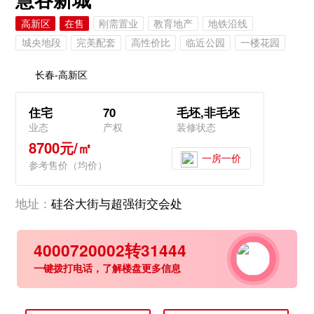
高新区
在售
刚需置业
教育地产
地铁沿线
城央地段
完美配套
高性价比
临近公园
一楼花园
长春-高新区
住宅
70
毛坯,非毛坯
业态
产权
装修状态
8700元/㎡
一房一价
参考售价（均价）
地址：
硅谷大街与超强街交会处
4000720002转31444
一键拨打电话，了解楼盘更多信息