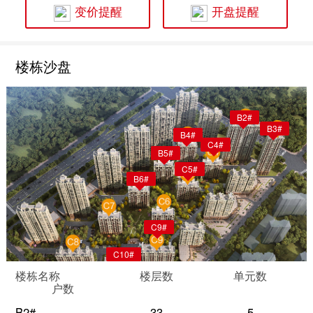
变价提醒
开盘提醒
楼栋沙盘
B2#
B3#
B4#
C4#
B5#
C5#
B6#
C9#
C10#
楼栋名称
楼层数
单元数
户数
B2#
33
5