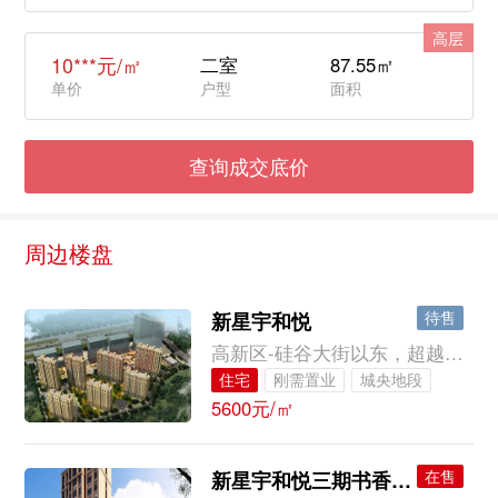
高层
10***元/㎡
二室
87.55㎡
单价
户型
面积
查询成交底价
周边楼盘
待售
新星宇和悦
高新区-硅谷大街以东，超越路以南（硅谷大街立交桥南桥头，下桥左侧）
住宅
刚需置业
城央地段
5600元/㎡
在售
新星宇和悦三期书香门第