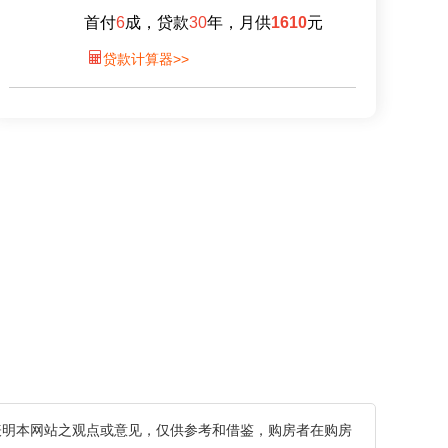
首付
6
成，贷款
30
年，月供
1610
元

贷款计算器>>
表明本网站之观点或意见，仅供参考和借鉴，购房者在购房