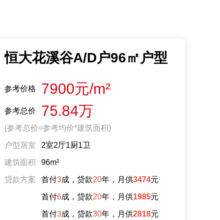
恒大花溪谷A/D户96㎡户型
7900元/m²
参考价格
75.84万
参考总价
(参考总价=参考均价*建筑面积)
户型居室
2室2厅1厨1卫
建筑面积
96m²
贷款方案
首付
3
成，贷款
20
年，月供
3474
元
首付
6
成，贷款
20
年，月供
1985
元
首付
3
成，贷款
30
年，月供
2818
元