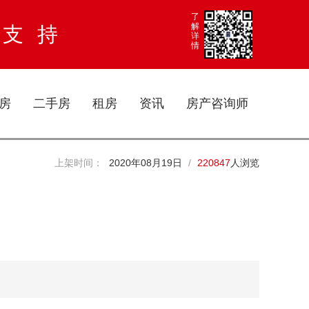
了
解
大支持
详
情
房
二手房
租房
资讯
房产咨询师
上架时间：
2020年08月19日
/
220847
人浏览