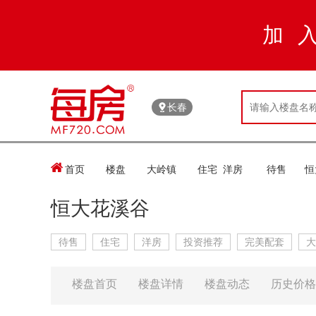
加
长春

首页
楼盘
大岭镇
住宅 洋房
待售
恒
恒大花溪谷
待售
住宅
洋房
投资推荐
完美配套
大
楼盘首页
楼盘详情
楼盘动态
历史价格