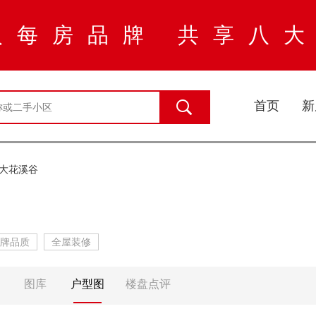
入每房品牌 共享八
首页
新
大花溪谷
牌品质
全屋装修
图库
户型图
楼盘点评